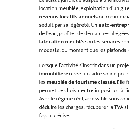
Le statut juridique adapté à une activi
location meublée, exploitation d’un gîte
revenus locatifs annuels
ou commercia
séduit par sa légèreté. Un
auto-entrep
de l’eau, profiter de démarches allégé
la
location meublée
ou les services ren
modeste, du moment que les plafonds lé
Lorsque l’activité s’inscrit dans un proje
immobilière)
crée un cadre solide pour
les
meublés de tourisme classés
. Elle
permet de choisir entre imposition à l’
Avec le régime réel, accessible sous con
déduire les charges, récupérer la TVA si 
façon précise.