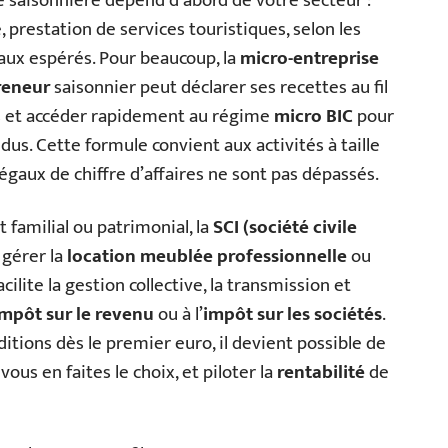
té saisonnière dépend d’abord de votre secteur :
, prestation de services touristiques, selon les
ux espérés. Pour beaucoup, la
micro-entreprise
reneur
saisonnier peut déclarer ses recettes au fil
es et accéder rapidement au régime
micro BIC
pour
dus. Cette formule convient aux activités à taille
gaux de chiffre d’affaires ne sont pas dépassés.
t familial ou patrimonial, la
SCI (société civile
 gérer la
location meublée professionnelle
ou
 facilite la gestion collective, la transmission et
impôt sur le revenu
ou à l’
impôt sur les sociétés
.
ditions dès le premier euro, il devient possible de
vous en faites le choix, et piloter la
rentabilité
de